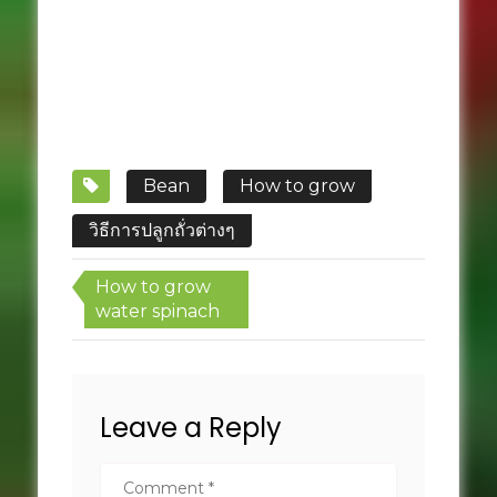
Bean
How to grow
วิธีการปลูกถั่วต่างๆ
Post
How to grow
navigation
water spinach
Leave a Reply