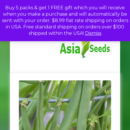
Skip
Buy 5 packs & get 1 FREE gift which you will receive
to
when you make a purchase and will automatically be
content
sent with your order. $8.99 flat rate shipping on orders
in USA. Free standard shipping on orders over $100
A
Discou
shipped within the USA!
Dismiss
Seed
Fro
Se
Asia