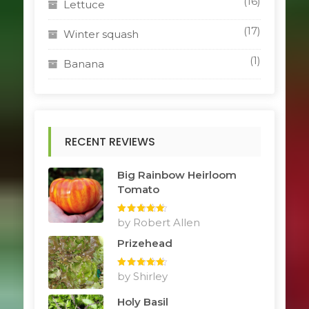
(16)
Lettuce
(17)
Winter squash
(1)
Banana
RECENT REVIEWS
Big Rainbow Heirloom
Tomato
Rated
by Robert Allen
5
out
of 5
Prizehead
Rated
by Shirley
5
out
of 5
Holy Basil