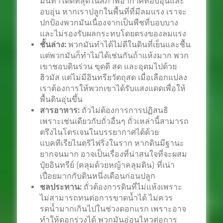
มันทำได้ดีที่สุดในสภาพอากาศที่อบอุ่นและ
อบอุ่น หากเราปลูกในพื้นที่ที่มีลมแรง เราจะ
ปกป้องพวกมันเนื่องจากเป็นพืชที่บอบบาง
และไม่รองรับผลกระทบโดยตรงของลมแรง
ชั้นล่าง:
พวกมันทำได้ไม่ดีในดินที่เย็นและชื้น
แต่พวกมันก็ทำไม่ได้เช่นกันถ้าแห้งมาก พวก
เขาชอบดินร่วน ขุดดี สด และอุดมไปด้วย
ฮิวมัส แต่ไม่มีอินทรียวัตถุสด เมื่อเลือกแปลง
เราต้องการให้พวกเขาได้รับแสงแดดเพื่อให้
พื้นดินอุ่นขึ้น
สารอาหาร:
ถั่วไม่ต้องการการปฏิสนธิ
เพราะเช่นเดียวกับถั่วอื่นๆ ถั่วเหล่านี้สามารถ
ตรึงไนโตรเจนในบรรยากาศได้ด้วย
แบคทีเรียไนตริไฟริ่งในราก หากดินมีฐานะ
ยากจนมาก อาจเป็นเรื่องที่น่าสนใจที่จะผสม
ปุ๋ยอินทรีย์ (คลุมด้วยหญ้าคลุมดิน) ที่เน่า
เปื่อยมากกับดินหนึ่งเดือนก่อนปลูก
ชลประทาน:
ถั่วต้องการดินที่ไม่แห้งเพราะ
ไม่สามารถทนต่อการขาดน้ำได้ ไม่ควร
รดน้ำมากเกินไปในช่วงดอกแรก เพราะอาจ
ทำให้ดอกร่วงได้ พวกมันอ่อนไหวต่อการ