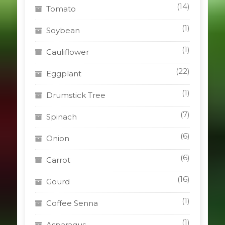
(14)
Tomato
(1)
Soybean
(1)
Cauliflower
(22)
Eggplant
(1)
Drumstick Tree
(7)
Spinach
(6)
Onion
(6)
Carrot
(16)
Gourd
(1)
Coffee Senna
(1)
Asparagus