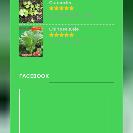
Coriander
by Chayada Nutter
Rated
5
out of 5
Chinese Kale
by Chayada Nutter
Rated
5
out of 5
FACEBOOK