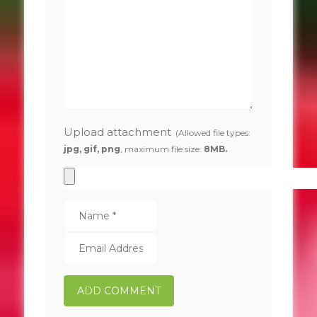
Upload attachment
(Allowed file types:
jpg, gif, png
, maximum file size:
8MB.