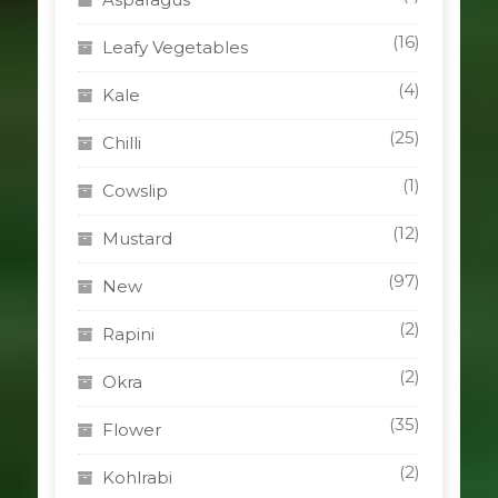
(16)
Leafy Vegetables
(4)
Kale
(25)
Chilli
(1)
Cowslip
(12)
Mustard
(97)
New
(2)
Rapini
(2)
Okra
(35)
Flower
(2)
Kohlrabi