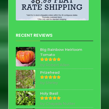
RECENT REVIEWS
Big Rainbow Heirloom
Tomato
by Robert Allen
Rated
5
out of 5
Prizehead
by Shirley
Rated
5
out of 5
Holy Basil
by Chayada Nutter
Rated
5
out of 5