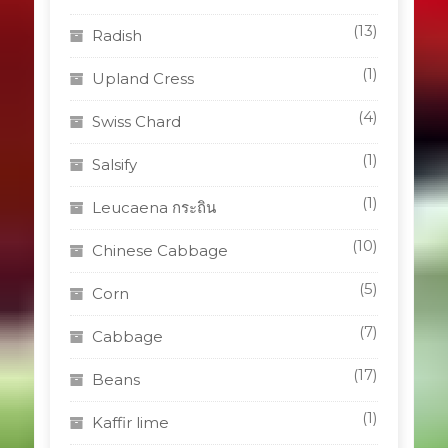
(13)
Radish
(1)
Upland Cress
(4)
Swiss Chard
(1)
Salsify
(1)
Leucaena กระถิน
(10)
Chinese Cabbage
(5)
Corn
(7)
Cabbage
(17)
Beans
(1)
Kaffir lime